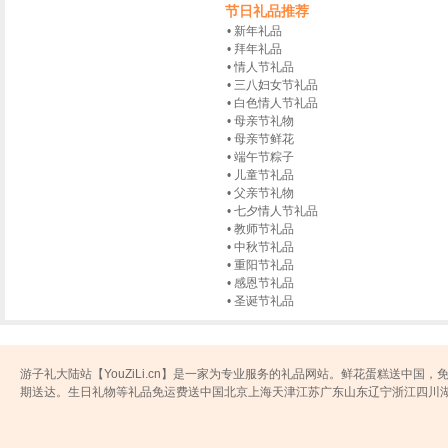
节日礼品推荐
新年礼品
拜年礼品
情人节礼品
三八妇女节礼品
白色情人节礼品
母亲节礼物
母亲节鲜花
端午节粽子
儿童节礼品
父亲节礼物
七夕情人节礼品
教师节礼品
中秋节礼品
重阳节礼品
感恩节礼品
圣诞节礼品
游子礼大陆站【YouZiLi.cn】是一家为专业服务的礼品网站。鲜花蛋糕送中国，
期送达。生日礼物等礼品免运费送中国北京上海天津江苏广东山东辽宁浙江四川