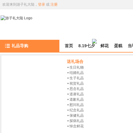
欢迎来到游子礼大陆，
登录
或
注册
礼品导购
首页
8.19七夕
鲜花
蛋糕
当
送礼场合
生日礼物
结婚礼品
生子礼品
祝贺礼品
思念礼品
道谢礼品
道歉礼品
慰问礼品
纪念礼品
保健礼品
探病礼品
悼念鲜花