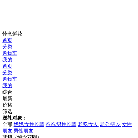
悼念鲜花
首页
分类
购物车
我的
首页
分类
购物车
我的
综合
最新
价格
筛选
送礼对象：
全部
妈妈/女性长辈
爸爸/男性长辈
老婆/女友
老公/男友
女性
朋友
男性朋友
悲切（悼念花圈）