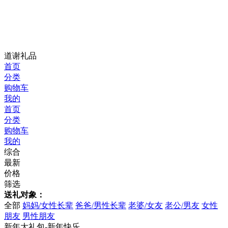
道谢礼品
首页
分类
购物车
我的
首页
分类
购物车
我的
综合
最新
价格
筛选
送礼对象：
全部
妈妈/女性长辈
爸爸/男性长辈
老婆/女友
老公/男友
女性
朋友
男性朋友
新年大礼包-新年快乐