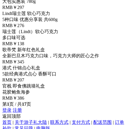
大包实惠装 780g
RMB￥297
Lindt瑞士莲 软心巧克力
5种口味 优惠分享装 共600g
RMB￥276
瑞士莲（Lindt）软心巧克力
多口味可选
RMB￥138
歌帝梵 新年红色礼盒
全新巴旦木巧克力口味，巧克力大师的匠心之作
RMB￥345
港式 什锦点心礼盒
5款经典港式点心 香酥可口
RMB￥207
官栈 即食佛跳墙礼盒
花胶鲍鱼海参
RMB￥386
第
1
页 / 共
17
页
登录
注册
返回顶部
首页
|
关于游子礼大陆
|
联系方式
|
支付方式
|
配送范围
|
订单
补款
|
常见问题
|
电脑版