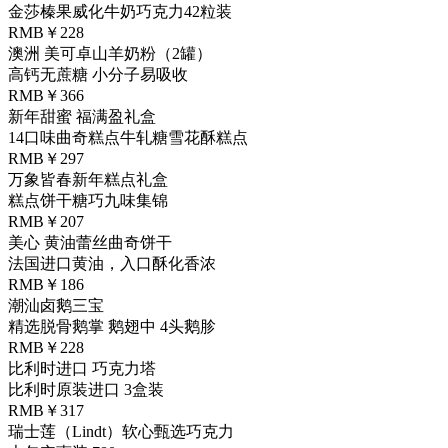
金莎榛果威化牛奶巧克力42粒装
RMB￥228
澳洲 美可卓山羊奶粉（2罐）
高钙无蔗糖 小分子易吸收
RMB￥366
新年甜蜜 福满盈礼盒
14口味曲奇糕点牛轧糖雪花酥糕点
RMB￥297
万象皆春新年糕点礼盒
糕点饼干糖巧九味集锦
RMB￥207
美心 黄油蕾丝曲奇饼干
法国进口黄油，入口酥化香浓
RMB￥186
潮汕卤鹅三宝
精选脱骨鹅掌 鹅翅中 4头鹅胗
RMB￥228
比利时进口 巧克力塔
比利时原装进口 3盒装
RMB￥317
瑞士莲（Lindt）软心甄选巧克力