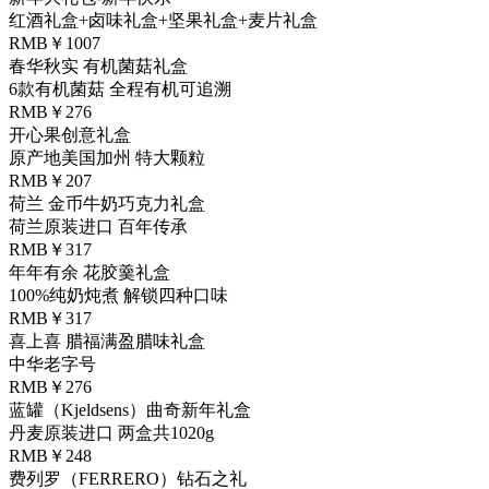
红酒礼盒+卤味礼盒+坚果礼盒+麦片礼盒
RMB￥1007
春华秋实 有机菌菇礼盒
6款有机菌菇 全程有机可追溯
RMB￥276
开心果创意礼盒
原产地美国加州 特大颗粒
RMB￥207
荷兰 金币牛奶巧克力礼盒
荷兰原装进口 百年传承
RMB￥317
年年有余 花胶羹礼盒
100%纯奶炖煮 解锁四种口味
RMB￥317
喜上喜 腊福满盈腊味礼盒
中华老字号
RMB￥276
蓝罐（Kjeldsens）曲奇新年礼盒
丹麦原装进口 两盒共1020g
RMB￥248
费列罗（FERRERO）钻石之礼