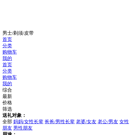
男士/剃须/皮带
首页
分类
购物车
我的
首页
分类
购物车
我的
综合
最新
价格
筛选
送礼对象：
全部
妈妈/女性长辈
爸爸/男性长辈
老婆/女友
老公/男友
女性
朋友
男性朋友
用途：