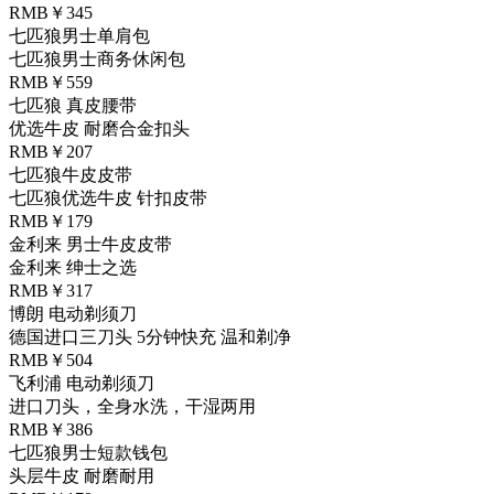
RMB￥345
七匹狼男士单肩包
七匹狼男士商务休闲包
RMB￥559
七匹狼 真皮腰带
优选牛皮 耐磨合金扣头
RMB￥207
七匹狼牛皮皮带
七匹狼优选牛皮 针扣皮带
RMB￥179
金利来 男士牛皮皮带
金利来 绅士之选
RMB￥317
博朗 电动剃须刀
德国进口三刀头 5分钟快充 温和剃净
RMB￥504
飞利浦 电动剃须刀
进口刀头，全身水洗，干湿两用
RMB￥386
七匹狼男士短款钱包
头层牛皮 耐磨耐用