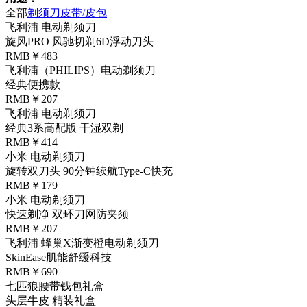
全部
剃须刀
皮带/皮包
飞利浦 电动剃须刀
旋风PRO 风驰切剃6D浮动刀头
RMB￥483
飞利浦（PHILIPS）电动剃须刀
经典便携款
RMB￥207
飞利浦 电动剃须刀
经典3系高配版 干湿双剃
RMB￥414
小米 电动剃须刀
旋转双刀头 90分钟续航Type-C快充
RMB￥179
小米 电动剃须刀
快速剃净 双环刀网防夹须
RMB￥207
飞利浦 蜂巢X渐变橙电动剃须刀
SkinEase肌能舒缓科技
RMB￥690
七匹狼腰带钱包礼盒
头层牛皮 精装礼盒