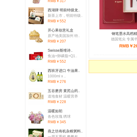
RMB￥317
刚刚有客户下单：从
United
西湖牌 明前特级龙..
刚刚有客户下单：从
Canad
新茶上市，明前特级..
RMB￥552
刚刚有客户下单：从
United
开心果创意礼盒
刚刚有客户下单：从
钢笔墨水高档
Austr
原产地美国加州 特..
德国笔尖 专属
RMB￥207
刚刚有客户下单：从
Canad
RMB￥2
Swisse斯维诗..
刚刚有客户下单：从
United
鱼油+卵磷脂+Q1..
RMB￥552
刚刚有客户下单：从
Unite
西班牙进口 牛油果..
1000ml x ..
RMB￥276
五谷磨房 黄芪山药..
道地食材 温暖营养
RMB￥228
温暖如初
各色玫瑰 绣球
RMB￥345
燕之坊有机杂粮粥料..
一周不重样 餐餐有..