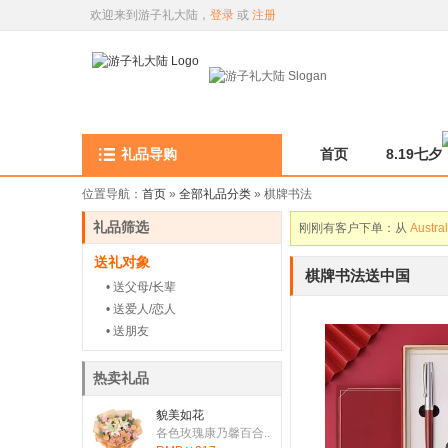
欢迎来到游子礼大陆，
登录
或
注册
礼品导购
首页
8.19七夕
位置导航：
首页
»
全部礼品分类
» 棋牌书法
刚刚有客户下单：从
Germa
礼品筛选
刚刚有客户下单：从
Austr
送礼对象
刚刚有客户下单：从
United
棋牌书法送中国
• 送父母/长辈
刚刚有客户下单：从
Austr
• 送爱人/恋人
刚刚有客户下单：从
United
• 送朋友
刚刚有客户下单：从
Austr
热卖礼品
刚刚有客户下单：从
Canad
貌美如花
刚刚有客户下单：从
United
各色玫瑰康乃馨百合..