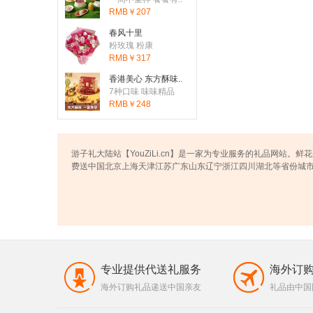
RMB￥207
春风十里
粉玫瑰 粉康
RMB￥317
香港美心 东方酥味..
7种口味 味味精品
RMB￥248
游子礼大陆站【YouZiLi.cn】是一家为专业服务的礼品网站
费送中国北京上海天津江苏广东山东辽宁浙江四川湖北等省份城
专业提供代送礼服务
海外订
海外订购礼品递送中国亲友
礼品由中国