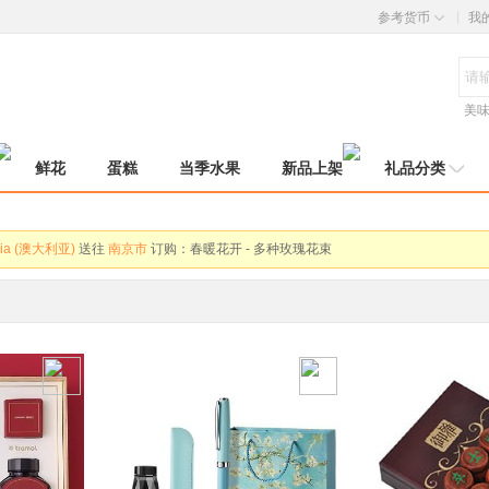
参考货币
我
美
鲜花
蛋糕
当季水果
新品上架
礼品分类
ny (德国)
送往
北京市
订购：
你最珍贵 - 香槟玫瑰19枝，勿忘我适量
alia (澳大利亚)
送往
南京市
订购：
春暖花开 - 多种玫瑰花束
 States (美国)
送往
佛山市
订购：
母亲节快乐 - 红色康乃馨16支,7枝多头康乃馨
alia (澳大利亚)
送往
合肥市
订购：
新西兰进口 佳沛黄金奇异果 - 特大果 酸甜可口 饱
 States (美国)
送往
天津市
订购：
赫莲娜HR 小露珠精华水 - 细腻保湿 深润晶透
alia (澳大利亚)
送往
上海市
订购：
纽麦福 脱脂高钙纯牛奶 - 新西兰进口 200mlX30盒
a (加拿大)
送往
珠海市
订购：
青春永驻 - 16支粉色康乃馨
 States (美国)
送往
重庆市
订购：
元祖鲜奶蛋糕-阳光朵朵 - 6号,8号可选