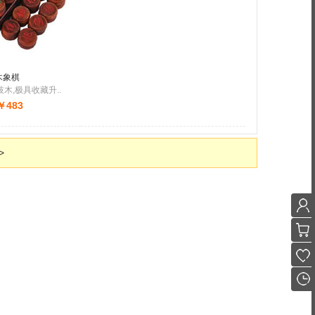
香浓
木象棋
木,极具收藏升..
￥483
>