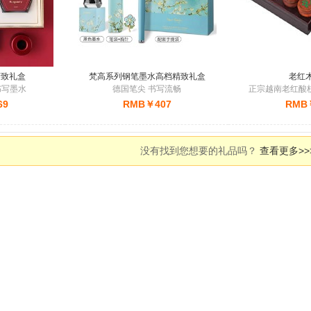
 States (美国)
送往
天津市
订购：
美心 黄油蕾丝曲奇饼干 - 法国进口黄油，入口酥化
a (加拿大)
送往
天津市
订购：
Swisse 维生素C+锌泡腾片 - 20片*3
 States (美国)
送往
上海市
订购：
福建特产姜母鸭（2盒） - 0色素 0防腐剂
精致礼盒
alia (澳大利亚)
送往
北京市
梵高系列钢笔墨水高档精致礼盒
订购：
美丽心情 - 香槟玫瑰 黄玫瑰 向日葵
老红
书写墨水
德国笔尖 书写流畅
正宗越南老红酸枝
a (加拿大)
送往
上海市
订购：
SKG 按摩枕头 - 多功能热敷疏通枕头
69
RMB￥407
RMB
 States (美国)
送往
成都市
订购：
比利时进口 巧克力塔 - 比利时原装进口 3盒装
d Kingdom (英国)
送往
北京市
订购：
景泰蓝健身球 手球 - 初级练习者
没有找到您想要的礼品吗？
查看更多>>