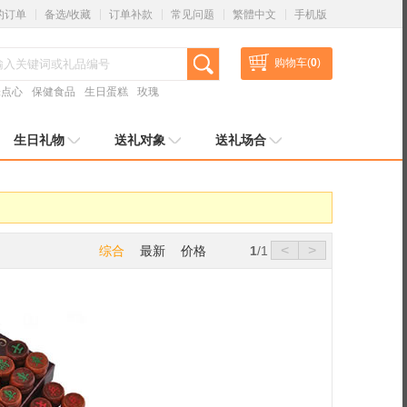
的订单
备选/收藏
订单补款
常见问题
繁體中文
手机版
购物车(
0
)
味点心
保健食品
生日蛋糕
玫瑰
生日礼物
送礼对象
送礼场合
<
>
综合
最新
价格
1
/1
满多汁