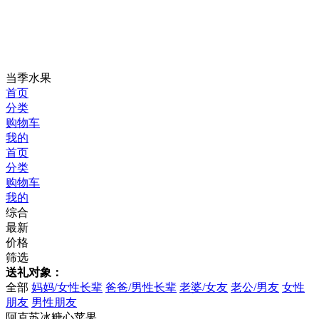
当季水果
首页
分类
购物车
我的
首页
分类
购物车
我的
综合
最新
价格
筛选
送礼对象：
全部
妈妈/女性长辈
爸爸/男性长辈
老婆/女友
老公/男友
女性
朋友
男性朋友
阿克苏冰糖心苹果