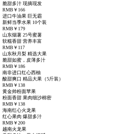
脆甜多汁 现摘现发
RMB￥166
进口牛油果 巨无霸
新鲜当季水果 10个装
RMB￥179
山东烟薯 25号蜜薯
软糯香甜 营养丰富
RMB￥117
山东秋月梨 精选大果
脆甜如蜜，皮薄多汁
RMB￥186
南非进口红心西柚
酸甜爽口 精品大果（5斤装）
RMB￥138
黄金帅粉面苹果
粉面香甜 果肉细沙棉密
RMB￥138
海南红心火龙果
红心果肉 爆甜多汁
RMB￥200
越南火龙果