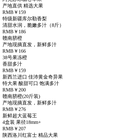
产地直供 精选大果
RMB￥159
特级新疆库尔勒香梨
清甜水润，脆嫩多汁（8斤）
RMB￥186
赣南脐橙
产地现摘直发，新鲜多汁
RMB￥166
38号果冻橙
香甜多汁
RMB￥159
新西兰进口 佳沛黄金奇异果
特大果 酸甜可口 饱满多汁
RMB￥200
赣南脐橙(20斤装)
产地现摘直发，新鲜多汁
RMB￥276
新鲜超大蓝莓王
4盒装 果径18mm+
RMB￥207
陕西洛川红富士 精品大果