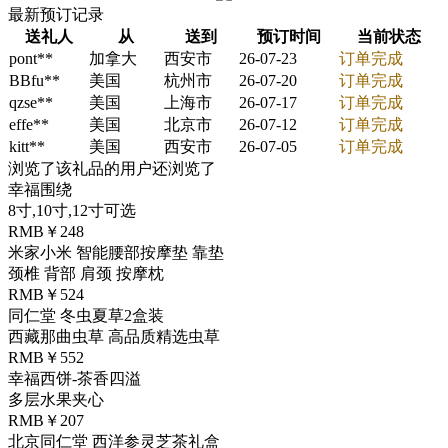
最新预订记录
送礼人
从
送到
预订时间
当前状态
pont**
加拿大
西安市
26-07-23
订单完成
BBfu**
美国
杭州市
26-07-20
订单完成
qzse**
美国
上海市
26-07-17
订单完成
effe**
美国
北京市
26-07-12
订单完成
kitt**
美国
西安市
26-07-05
订单完成
浏览了该礼品的用户还浏览了
幸福围绕
8寸,10寸,12寸可选
RMB￥248
米家小米 智能腰部按摩垫 靠垫
颈椎 背部 肩颈 按摩枕
RMB￥524
同仁堂 冬虫夏草2盒装
西藏那曲虫草 高品质精选虫草
RMB￥552
幸福西饼-茶香四溢
多层水果夹心
RMB￥207
北京同仁堂 西洋参灵芝茶礼盒