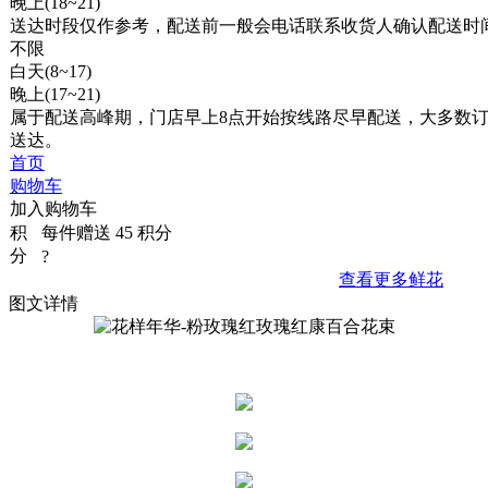
晚上(18~21)
送达时段仅作参考，配送前一般会电话联系收货人确认配送时
不限
白天(8~17)
晚上(17~21)
属于配送高峰期，门店早上8点开始按线路尽早配送，
大多数
送达。
首页
购物车
加入购物车
积
每件赠送
45
积分
分
?
查看更多鲜花
图文详情