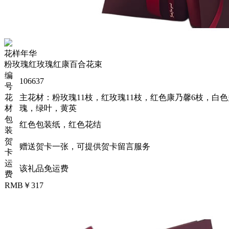
花样年华
粉玫瑰红玫瑰红康百合花束
编
106637
号
花
主花材：粉玫瑰11枝，红玫瑰11枝，红色康乃馨6枝，白色
材
瑰，绿叶，黄英
包
红色包装纸，红色花结
装
贺
赠送贺卡一张，可提供贺卡留言服务
卡
运
该礼品免运费
费
RMB￥317