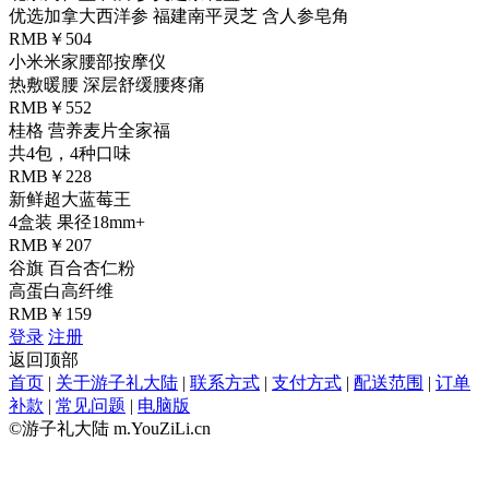
优选加拿大西洋参 福建南平灵芝 含人参皂角
RMB￥504
小米米家腰部按摩仪
热敷暖腰 深层舒缓腰疼痛
RMB￥552
桂格 营养麦片全家福
共4包，4种口味
RMB￥228
新鲜超大蓝莓王
4盒装 果径18mm+
RMB￥207
谷旗 百合杏仁粉
高蛋白高纤维
RMB￥159
登录
注册
返回顶部
首页
|
关于游子礼大陆
|
联系方式
|
支付方式
|
配送范围
|
订单
补款
|
常见问题
|
电脑版
©游子礼大陆 m.YouZiLi.cn