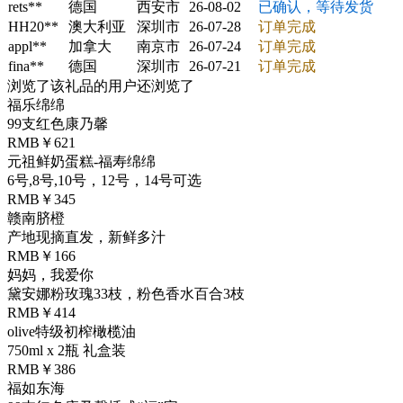
rets**
德国
西安市
26-08-02
已确认，等待发货
HH20**
澳大利亚
深圳市
26-07-28
订单完成
appl**
加拿大
南京市
26-07-24
订单完成
fina**
德国
深圳市
26-07-21
订单完成
浏览了该礼品的用户还浏览了
福乐绵绵
99支红色康乃馨
RMB￥621
元祖鲜奶蛋糕-福寿绵绵
6号,8号,10号，12号，14号可选
RMB￥345
赣南脐橙
产地现摘直发，新鲜多汁
RMB￥166
妈妈，我爱你
黛安娜粉玫瑰33枝，粉色香水百合3枝
RMB￥414
olive特级初榨橄榄油
750ml x 2瓶 礼盒装
RMB￥386
福如东海