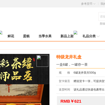
参考货币
我
美
鲜花
蛋糕
当季水果
新品上架
礼品分类
特级龙井礼盒
一盒6罐，一罐存一茶
规 格
6罐龙井茶共500g
贺卡留言
赠送贺卡一张，可提供贺
送货时间
该礼品通过快递包裹寄出，
RMB￥621