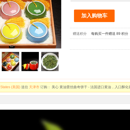
加入购物车
赠送积分
每购买一件赠送
89
积分
alia (澳大利亚)
送往
上海市
订购：
纽麦福 脱脂高钙纯牛奶 - 新西兰进口 200mlX30盒
a (加拿大)
送往
珠海市
订购：
青春永驻 - 16支粉色康乃馨
 States (美国)
送往
天津市
订购：
美心 黄油蕾丝曲奇饼干 - 法国进口黄油，入口酥化
a (加拿大)
送往
天津市
订购：
Swisse 维生素C+锌泡腾片 - 20片*3
 States (美国)
送往
上海市
订购：
福建特产姜母鸭（2盒） - 0色素 0防腐剂
a (加拿大)
送往
上海市
订购：
SKG 按摩枕头 - 多功能热敷疏通枕头
 States (美国)
送往
成都市
订购：
比利时进口 巧克力塔 - 比利时原装进口 3盒装