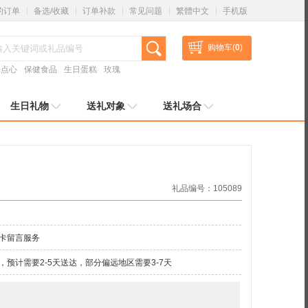
的订单
备选/收藏
订单补款
常见问题
繁體中文
手机版
购物车(
0
)
味点心
保健食品
生日蛋糕
玫瑰
生日礼物
送礼对象
送礼场合
礼品编号：105089
卡留言服务
预计需要2-5天送达，部分偏远地区需要3-7天