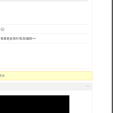
?
查看更多茶叶/茶具/咖啡>>
香浓