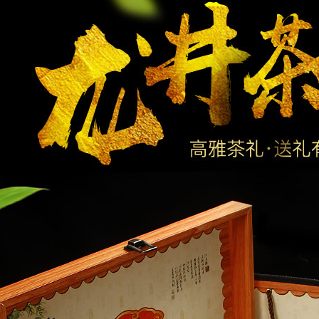
 States (美国)
送往
广州市
订购：
花瓶（方形） - 和鲜花一起销售，不单独销售
alia (澳大利亚)
送往
杭州市
订购：
花好月圆 - 粉色康乃馨花篮
a (加拿大)
送往
北京市
订购：
秋梨膏 梨加四种中草药熬制而成 - 纯手工梨膏 不加1
d Kingdom (英国)
送往
广州市
订购：
幸福绽放 - 紫色海洋之歌+白百合
 States (美国)
送往
北京市
订购：
杏花楼 糕点礼盒（4盒） - 4种精美点心 老上海的
 States (美国)
送往
北京市
订购：
幸福久久 - 8寸,10寸,12寸可选
 States (美国)
送往
天津市
订购：
SWAROVSKI 施华洛世奇 项链 - 跳动的心系列
alia (澳大利亚)
送往
沈阳市
订购：
爱情童话 - 五彩玫瑰99枝