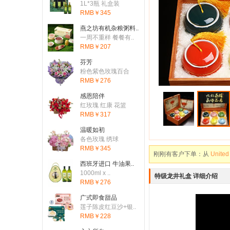
1L*3瓶 礼盒装
RMB￥345
燕之坊有机杂粮粥料..
一周不重样 餐餐有..
RMB￥207
芬芳
粉色紫色玫瑰百合
RMB￥276
感恩陪伴
红玫瑰 红康 花篮
RMB￥317
刚刚有客户下单：从
Austr
温暖如初
刚刚有客户下单：从
Canad
各色玫瑰 绣球
RMB￥345
刚刚有客户下单：从
United
西班牙进口 牛油果..
刚刚有客户下单：从
Canad
1000ml x ..
特级龙井礼盒 详细介绍
RMB￥276
刚刚有客户下单：从
United
广式即食甜品
刚刚有客户下单：从
Canad
莲子陈皮红豆沙+银..
RMB￥228
刚刚有客户下单：从
United