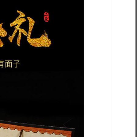
滴麦芽糖
味道